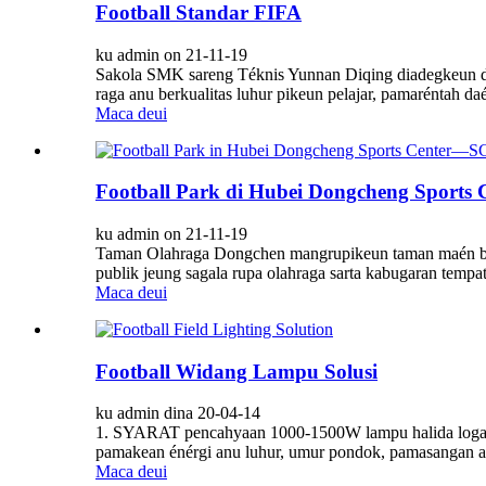
Football Standar FIFA
ku admin on 21-11-19
Sakola SMK sareng Téknis Yunnan Diqing diadegkeun din
raga anu berkualitas luhur pikeun pelajar, pamaréntah da
Maca deui
Football Park di Hubei Dongcheng Sports 
ku admin on 21-11-19
Taman Olahraga Dongchen mangrupikeun taman maén bal
publik jeung sagala rupa olahraga sarta kabugaran tempa
Maca deui
Football Widang Lampu Solusi
ku admin dina 20-04-14
1. SYARAT pencahyaan 1000-1500W lampu halida logam at
pamakean énérgi anu luhur, umur pondok, pamasangan anu
Maca deui