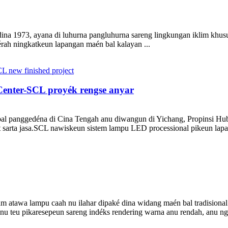
a 1973, ayana di luhurna pangluhurna sareng lingkungan iklim khusu
érah ningkatkeun lapangan maén bal kalayan ...
Center-SCL proyék rengse anyar
 panggedéna di Cina Tengah anu diwangun di Yichang, Propinsi Hube
t sarta jasa.SCL nawiskeun sistem lampu LED processional pikeun lapa
awa lampu caah nu ilahar dipaké dina widang maén bal tradisional.
 teu pikaresepeun sareng indéks rendering warna anu rendah, anu nga