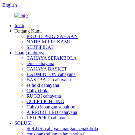
English
Imah
Tentang Kami
PROFIL PERUSAHAAN
NAHA MILIH KAMI
SERTIFIKAT
Caang olahraga
CAHAYA SEPAKBOLA
ténis cahayana
CAHAYA BASKET
BADMINTON cahayana
BASEBALL cahayana
és hoki cahayana
Cahya hoki
RUGBI cahayana
GOLF LIGHTING
Cahya lapangan sepak bola
AIRPORT LED cahayana
LED PORT cahayana
SOLUSI
SOLUSI cahaya lapangan sepak bola
ténis pangadilan cahaya solusi