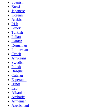
Spanish
Russian
Japanese
Korean
Arabic
Irish
Greek
Turkish
Italian
Danish
Romanian
Indonesian
Czech
Afrikaans
Swedish
Polish
Basque
Catalan
Esperanto
Hindi
Lao
Albanian
Amharic
Armenian
Azerbaijani