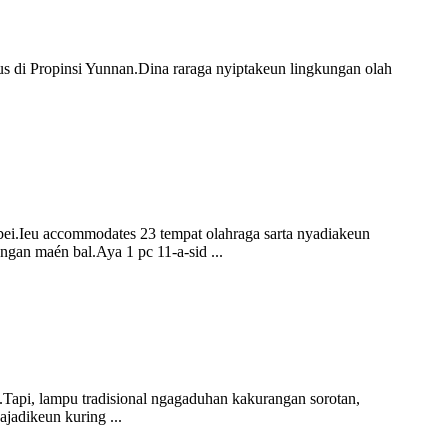
s di Propinsi Yunnan.Dina raraga nyiptakeun lingkungan olah
i.Ieu accommodates 23 tempat olahraga sarta nyadiakeun
ngan maén bal.Aya 1 pc 11-a-sid ...
Tapi, lampu tradisional ngagaduhan kakurangan sorotan,
jadikeun kuring ...