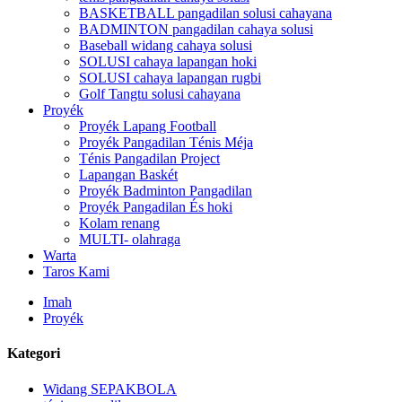
BASKETBALL pangadilan solusi cahayana
BADMINTON pangadilan cahaya solusi
Baseball widang cahaya solusi
SOLUSI cahaya lapangan hoki
SOLUSI cahaya lapangan rugbi
Golf Tangtu solusi cahayana
Proyék
Proyék Lapang Football
Proyék Pangadilan Ténis Méja
Ténis Pangadilan Project
Lapangan Baskét
Proyék Badminton Pangadilan
Proyék Pangadilan És hoki
Kolam renang
MULTI- olahraga
Warta
Taros Kami
Imah
Proyék
Kategori
Widang SEPAKBOLA