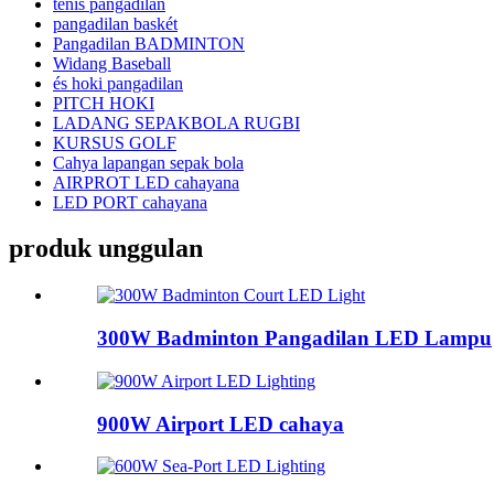
ténis pangadilan
pangadilan baskét
Pangadilan BADMINTON
Widang Baseball
és hoki pangadilan
PITCH HOKI
LADANG SEPAKBOLA RUGBI
KURSUS GOLF
Cahya lapangan sepak bola
AIRPROT LED cahayana
LED PORT cahayana
produk unggulan
300W Badminton Pangadilan LED Lampu
900W Airport LED cahaya