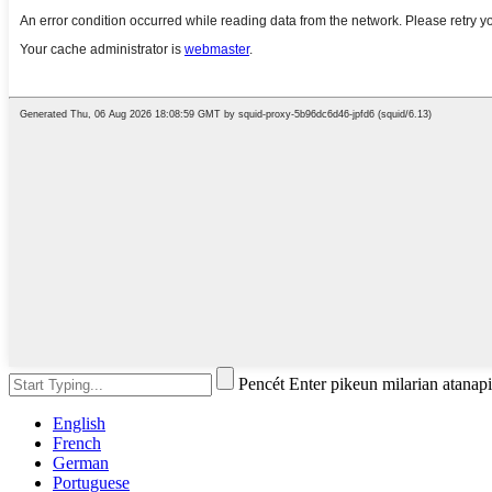
Pencét Enter pikeun milarian atanap
English
French
German
Portuguese